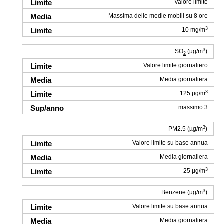
Valore limite
Massima delle medie mobili su 8 ore
3
10 mg/m
3
SO
(µg/m
)
2
Valore limite giornaliero
Media giornaliera
3
125 µg/m
massimo 3
3
PM2.5 (µg/m
)
Valore limite su base annua
Media giornaliera
3
25 µg/m
3
Benzene (µg/m
)
Valore limite su base annua
Media giornaliera