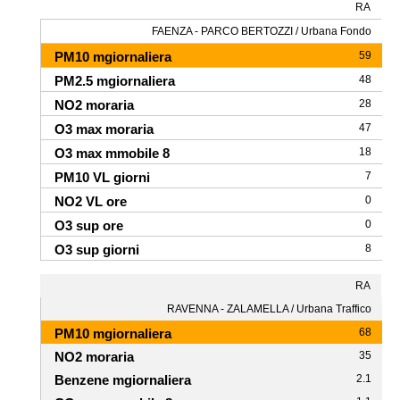
RA
FAENZA - PARCO BERTOZZI / Urbana Fondo
59
48
28
47
18
7
0
0
8
RA
RAVENNA - ZALAMELLA / Urbana Traffico
68
35
2.1