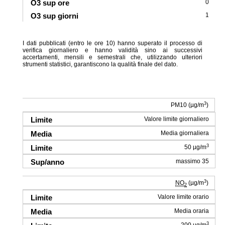
0
1
I dati pubblicati (entro le ore 10) hanno superato il processo di
verifica giornaliero e hanno validità sino ai successivi
accertamenti, mensili e semestrali che, utilizzando ulteriori
strumenti statistici, garantiscono la qualità finale del dato.
3
PM10 (µg/m
)
Valore limite giornaliero
Media giornaliera
3
50 µg/m
massimo 35
3
NO
(µg/m
)
2
Valore limite orario
Media oraria
3