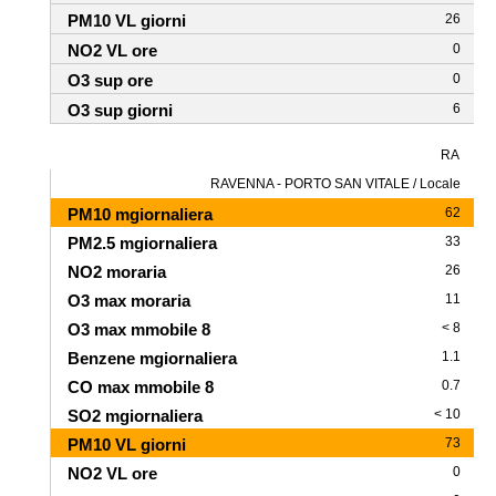
26
0
0
6
RA
RAVENNA - PORTO SAN VITALE / Locale
62
33
26
11
< 8
1.1
0.7
< 10
73
0