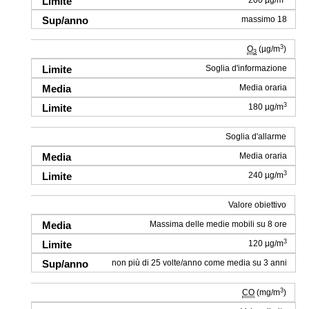
200 µg/m
massimo 18
3
O
(µg/m
)
3
Soglia d'informazione
Media oraria
3
180 µg/m
Soglia d'allarme
Media oraria
3
240 µg/m
Valore obiettivo
Massima delle medie mobili su 8 ore
3
120 µg/m
non più di 25 volte/anno come media su 3 anni
3
CO
(mg/m
)