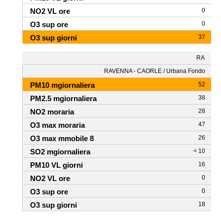
0
0
37
RA
RAVENNA - CAORLE / Urbana Fondo
52
38
28
47
26
< 10
16
0
0
18