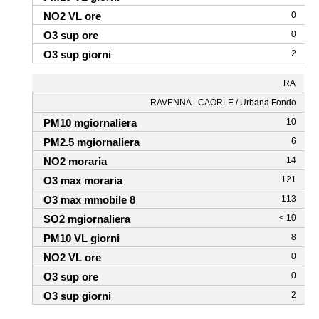
0
0
2
RA
RAVENNA - CAORLE / Urbana Fondo
10
6
14
121
113
< 10
8
0
0
2