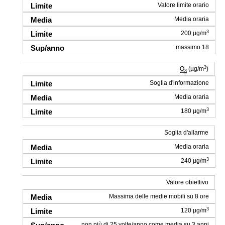
Valore limite orario
Media oraria
3
200 µg/m
massimo 18
3
O
(µg/m
)
3
Soglia d'informazione
Media oraria
3
180 µg/m
Soglia d'allarme
Media oraria
3
240 µg/m
Valore obiettivo
Massima delle medie mobili su 8 ore
3
120 µg/m
non più di 25 volte/anno come media su 3 anni