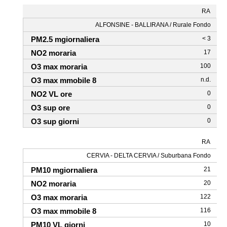
RA
ALFONSINE - BALLIRANA / Rurale Fondo
< 3
17
100
n.d.
0
0
0
RA
CERVIA - DELTA CERVIA / Suburbana Fondo
21
20
122
116
10