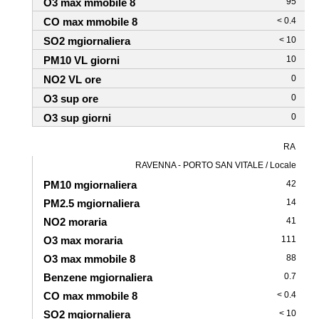
95
< 0.4
< 10
10
0
0
0
RA
RAVENNA - PORTO SAN VITALE / Locale
42
14
41
111
88
0.7
< 0.4
< 10