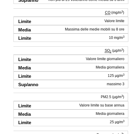
3
CO
(mg/m
)
Valore limite
Massima delle medie mobili su 8 ore
3
10 mg/m
3
SO
(µg/m
)
2
Valore limite giornaliero
Media giornaliera
3
125 µg/m
massimo 3
3
PM2.5 (µg/m
)
Valore limite su base annua
Media giornaliera
3
25 µg/m
3