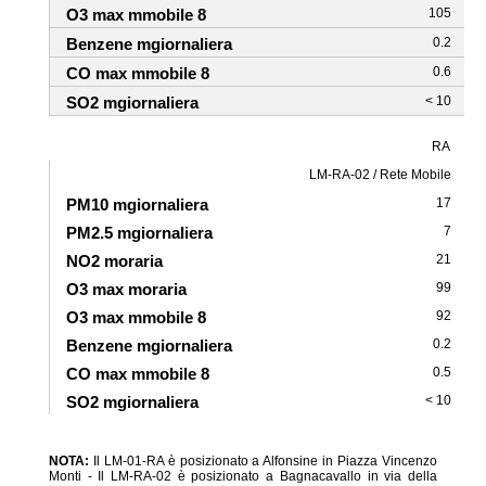
105
0.2
0.6
< 10
RA
LM-RA-02 / Rete Mobile
17
7
21
99
92
0.2
0.5
< 10
NOTA:
Il LM-01-RA è posizionato a Alfonsine in Piazza Vincenzo
Monti - Il LM-RA-02 è posizionato a Bagnacavallo in via della