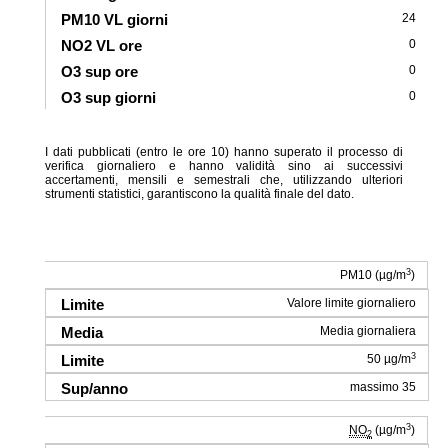
24
0
0
0
I dati pubblicati (entro le ore 10) hanno superato il processo di
verifica giornaliero e hanno validità sino ai successivi
accertamenti, mensili e semestrali che, utilizzando ulteriori
strumenti statistici, garantiscono la qualità finale del dato.
3
PM10 (µg/m
)
Valore limite giornaliero
Media giornaliera
3
50 µg/m
massimo 35
3
NO
(µg/m
)
2